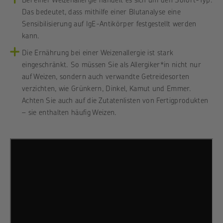
Das bedeutet, dass mithilfe einer Blutanalyse eine
Sensibilisierung auf IgE-Antikörper festgestellt werden
kann.
Die Ernährung bei einer Weizenallergie ist stark
eingeschränkt. So müssen Sie als Allergiker*in nicht nur
auf Weizen, sondern auch verwandte Getreidesorten
verzichten, wie Grünkern, Dinkel, Kamut und Emmer.
Achten Sie auch auf die Zutatenlisten von Fertigprodukten
– sie enthalten häufig Weizen.