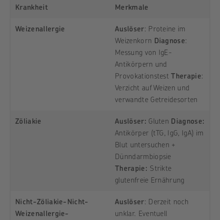
Krankheit
Merkmale
Weizenallergie
Auslöser
: Proteine im
Weizenkorn
Diagnose
:
Messung von IgE-
Antikörpern und
Provokationstest
Therapie
:
Verzicht auf Weizen und
verwandte Getreidesorten
Zöliakie
Auslöser:
Gluten
Diagnose:
Antikörper (tTG, IgG, IgA) im
Blut untersuchen +
Dünndarmbiopsie
Therapie:
Strikte
glutenfreie Ernährung
Nicht-Zöliakie-Nicht-
Auslöser
:
Derzeit noch
Weizenallergie-
unklar. Eventuell