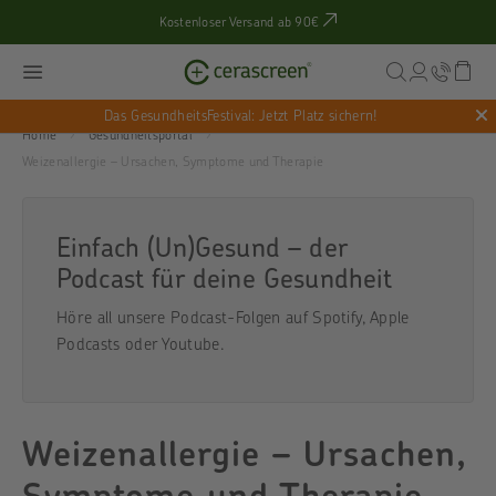
Kostenloser Versand ab 90€
Das GesundheitsFestival: Jetzt Platz sichern!
Home
Gesundheitsportal
Weizenallergie – Ursachen, Symptome und Therapie
Einfach (Un)Gesund – der
Podcast für deine Gesundheit
Höre all unsere Podcast-Folgen auf
Spotify
,
Apple
Podcasts
oder
Youtube
.
Weizenallergie – Ursachen,
Symptome und Therapie