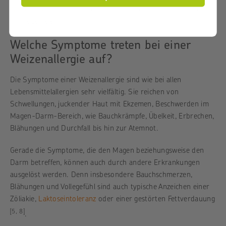
Allergietest
auf bestimmte Antikörper kann hier die ersten
Hinweise liefern.
Welche Symptome treten bei einer
Weizenallergie auf?
Die Symptome einer Weizenallergie sind wie bei allen
Lebensmittelallergien sehr vielfältig. Sie reichen von
Schwellungen, juckender Haut mit Ekzemen, Beschwerden im
Magen-Darm-Bereich, wie Bauchkrämpfe, Übelkeit, Erbrechen,
Blähungen und Durchfall bis hin zur Atemnot.
Gerade die Symptome, die den Magen beziehungsweise den
Darm betreffen, können auch durch andere Erkrankungen
ausgelöst werden. Denn insbesondere Bauchschmerzen,
Blähungen und Vollegefühl sind auch typische Anzeichen einer
Zöliakie,
Laktoseintoleranz
oder einer gestörten Fettverdauung
[5, 8]
.