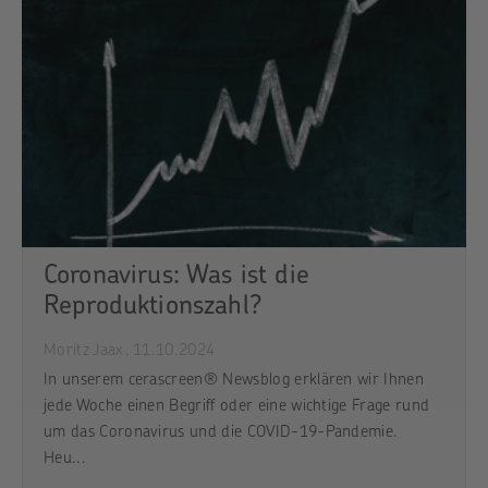
Coronavirus: Was ist die
Reproduktionszahl?
Moritz Jaax,
11.10.2024
In unserem cerascreen® Newsblog erklären wir Ihnen
jede Woche einen Begriff oder eine wichtige Frage rund
um das Coronavirus und die COVID-19-Pandemie.
Heu...