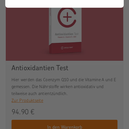
Antioxidantien Test
Hier werden das Coenzym Q10 und die Vitamine A und E
gemessen. Die Nährstoffe wirken antioxidativ und
teilweise auch antientzündlich.
Zur Produktseite
94.90 €
In den Warenkorb