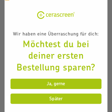
Mineralstoff Test
Wir haben eine Überraschung für dich:
Möchtest du bei
Eine ausreichende Versorgung mit Mineralstoffen wie
Magnesium kann dabei helfen, Müdigkeit,
deiner ersten
Schlafstörungen und Hautproblemen vorzubeugen.
Zur Produktseite
Bestellung sparen?
99.90 €
Ja, gerne
In den Warenkorb
Später