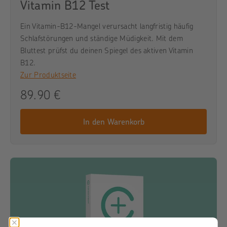
Vitamin B12 Test
Ein Vitamin-B12-Mangel verursacht langfristig häufig
Schlafstörungen und ständige Müdigkeit. Mit dem
Bluttest prüfst du deinen Spiegel des aktiven Vitamin
B12.
Zur Produktseite
89.90 €
In den Warenkorb