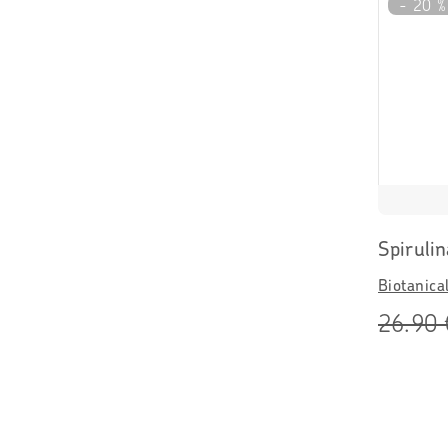
- 20 %
Spirulin
Biotanica
26.90 