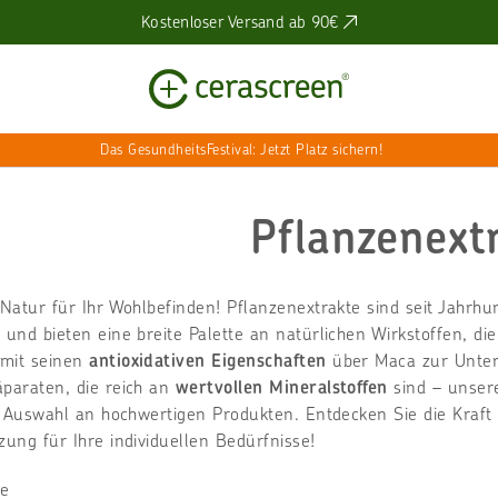
Kostenloser Versand ab 90€
Das GesundheitsFestival: Jetzt Platz sichern!
Pflanzenext
 Natur für Ihr Wohlbefinden! Pflanzenextrakte sind seit Jahrhu
t
und bieten eine breite Palette an natürlichen Wirkstoffen, d
mit seinen
antioxidativen Eigenschaften
über Maca zur Unter
paraten, die reich an
wertvollen Mineralstoffen
sind – unsere
ge Auswahl an hochwertigen Produkten. Entdecken Sie die Kraft
zung für Ihre individuellen Bedürfnisse!
te