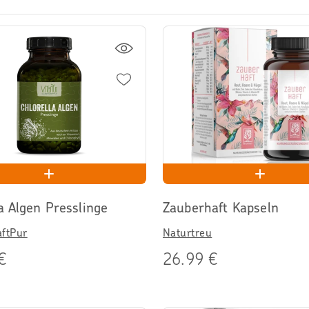
a Algen Presslinge
Zauberhaft Kapseln
aftPur
Naturtreu
€
26.99 €