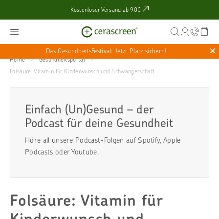
Kostenloser Versand ab 90€
Das GesundheitsFestival: Jetzt Platz sichern!
Home
Gesundheitsportal
Folsäure: Vitamin für Kinderwunsch und Schwangerschaft
Einfach (Un)Gesund – der
Podcast für deine Gesundheit
Höre all unsere Podcast-Folgen auf
Spotify
,
Apple
Podcasts
oder
Youtube
.
Folsäure: Vitamin für
Kinderwunsch und