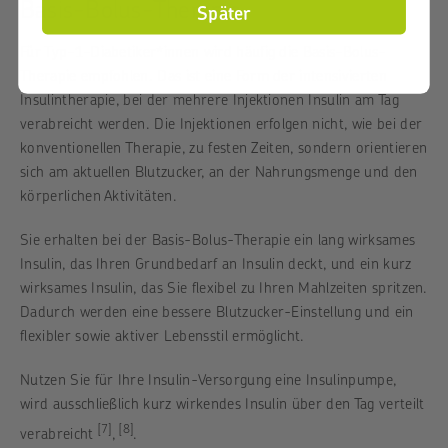
Basis-Bolus-Therapie
Später
Für Typ-1-Diabetiker*innen wird häufig die Basis-Bolus-
Therapie empfohlen. Das ist eine Form der intensivierten
Insulintherapie, bei der mehrere Injektionen Insulin am Tag
verabreicht werden. Die Injektionen erfolgen nicht, wie bei der
konventionellen Therapie, zu festen Zeiten, sondern orientieren
sich am aktuellen Blutzucker, an der Nahrungsmenge und den
körperlichen Aktivitäten.
Sie erhalten bei der Basis-Bolus-Therapie ein lang wirksames
Insulin, das Ihren Grundbedarf an Insulin deckt, und ein kurz
wirksames Insulin, das Sie flexibel zu Ihren Mahlzeiten spritzen.
Dadurch werden eine bessere Blutzucker-Einstellung und ein
flexibler sowie aktiver Lebensstil ermöglicht.
Nutzen Sie für Ihre Insulin-Versorgung eine Insulinpumpe,
wird ausschließlich kurz wirkendes Insulin über den Tag verteilt
[7]
[8]
verabreicht
,
.