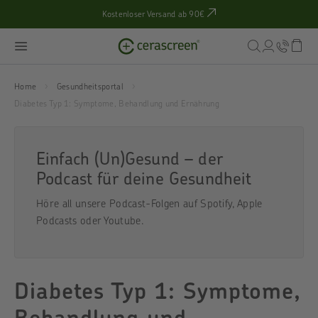
Kostenloser Versand ab 90€
Home
Gesundheitsportal
Diabetes Typ 1: Symptome, Behandlung und Ernährung
Einfach (Un)Gesund – der
Podcast für deine Gesundheit
Höre all unsere Podcast-Folgen auf
Spotify
,
Apple
Podcasts
oder
Youtube
.
Diabetes Typ 1: Symptome,
Behandlung und