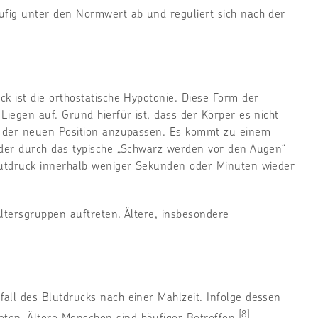
ufig unter den Normwert ab und reguliert sich nach der
k ist die orthostatische Hypotonie. Diese Form der
Liegen auf. Grund hierfür ist, dass der Körper es nicht
ng der neuen Position anzupassen. Es kommt zu einem
oder durch das typische „Schwarz werden vor den Augen“
Blutdruck innerhalb weniger Sekunden oder Minuten wieder
ltersgruppen auftreten. Ältere, insbesondere
all des Blutdrucks nach einer Mahlzeit. Infolge dessen
[8]
ten. Ältere Menschen sind häufiger Betroffen
.