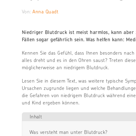
Übergewicht
Muskel-, Knochen- und Gelenkschmerzen
zählt! Unterstütze
Vitamin D? Teste es
Von:
Schlafstörungen
Anna Quadt
deine Darmflora mit
von zuhause aus!
Verdauungsprobleme
Hautprobleme
13
Zum Produkt
Haarausfall
Bakterienstämmen
Alle anzeigen
Niedriger Blutdruck ist meist harmlos, kann abe
Mehr erfahren
Fällen sogar gefährlich sein. Was helfen kann: M
Kennen Sie das Gefühl, dass Ihnen besonders nach d
alles dreht und es in den Ohren saust? Treten diese
möglicherweise an niedrigem Blutdruck.
Lesen Sie in diesem Text, was weitere typische Sy
Ursachen zugrunde liegen und welche Behandlungen
die Gefahren von niedrigem Blutdruck während eine
und Kind ergeben können.
Inhalt
Was versteht man unter Blutdruck?