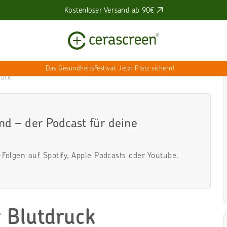
Kostenloser Versand ab 90€
Das GesundheitsFestival: Jetzt Platz sichern!
ruck
nd – der Podcast für deine
-Folgen auf
Spotify
,
Apple Podcasts
oder
Youtube
.
 Blutdruck