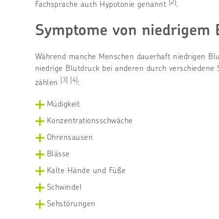
[2]
Fachsprache auch Hypotonie genannt
.
Symptome von niedrigem B
Während manche Menschen dauerhaft niedrigen Blut
niedrige Blutdruck bei anderen durch verschieden
[3]
[4]
zählen
:
Müdigkeit
Konzentrationsschwäche
Ohrensausen
Blässe
Kalte Hände und Füße
Schwindel
Sehstörungen